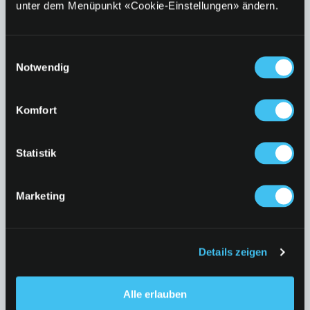
unter dem Menüpunkt «Cookie-Einstellungen» ändern.
Einwilligungsauswahl
Notwendig
Komfort
Statistik
Marketing
Entdecke unsere Services
Details zeigen
Bring deinen eigenen Mehrwegbecher mit
Alle erlauben
und spare.