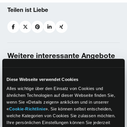
Teilen ist Liebe
Facebook
Twitter
Pinterest
LinkedIn
Xing
Weitere interessante Angebote
für dich
Diese Webseite verwendet Cookies
Entdecke unsere Services
Alles wichtige über den Einsatz von Cookies und
ähnlichen Technologien auf dieser Webseite finden Sie,
wenn Sie «Details zeigen» anklicken und in unserer
Geld abheben, Flixbustickets kaufen, Pakete
«
Cookie-Richtlinie
». Sie können selbst entscheiden,
retournieren oder einen Powerakku
welche Kategorien von Cookies Sie zulassen möchten.
ausleihen. Der k kiosk bietet viele nützliche
Ihre persönlichen Einstellungen können Sie jederzeit
Services.