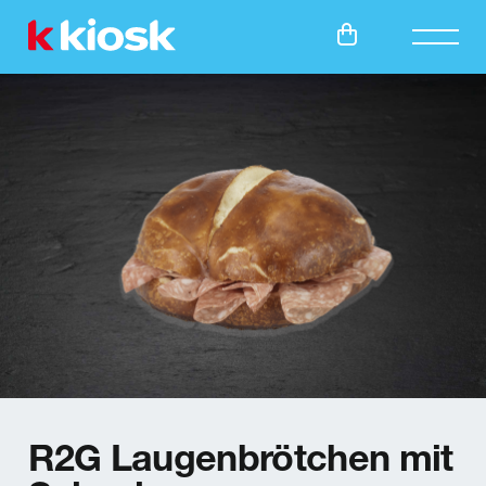
Meta-Navi
Online Shops
Haupt
R2G Laugenbrötchen mit