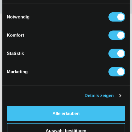
Einwilligungsauswahl
Notwendig
Komfort
eine Marke von
Statistik
Sitemap
Marketing
Limited App
k kiosk App
Aktuell
Details zeigen
Sortiment
Alle erlauben
Engagement
Auswahl bestätigen