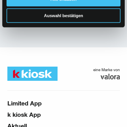
bietet dir die App. Und mit ihr punktest du
auch bei jedem Einkauf (Prämienshop).
Auswahl bestätigen
eine Marke von
Sitemap
Limited App
k kiosk App
Aktuell