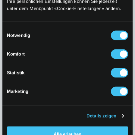
Weitere interessante Angebote
Ihre persönlichen Einstellungen können Sie jederzeit
für dich
unter dem Menüpunkt «Cookie-Einstellungen» ändern.
Einwilligungsauswahl
Notwendig
Komfort
Statistik
Marketing
Nutze die k kiosk App
Details zeigen
%-Coupons, Stempelkarten und Specials
Alle erlauben